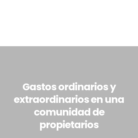
965 021 969 - 965 161 611
info@nvfincas.com - playasanjuan@nvfincas.com
Inicio
Nosotros
Gastos ordinarios y
Servicios
extraordinarios en una
Pide Presupuesto
comunidad de
Noticias
propietarios
Contacto